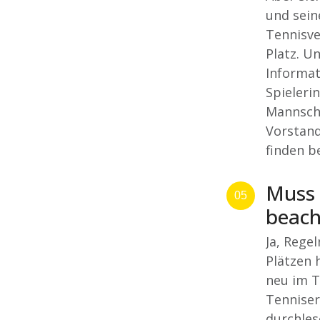
und sein
Tennisve
Platz. U
Informat
Spieleri
Mannscha
Vorstand
finden b
Muss 
05
beach
Ja, Regel
Plätzen 
neu im T
Tenniser
durchles