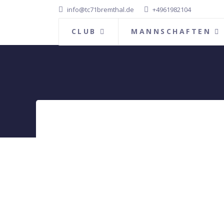
info@tc71bremthal.de
+4961982104
CLUB
MANNSCHAFTEN
Neu im Club - und 
08. Mai 2023
Zugriffe: 4712