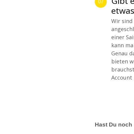
Gibt 
07
etwas
Wir sind
angeschl
einer Sa
kann man
Genau da
bieten w
brauchst
Account 
Hast Du noch