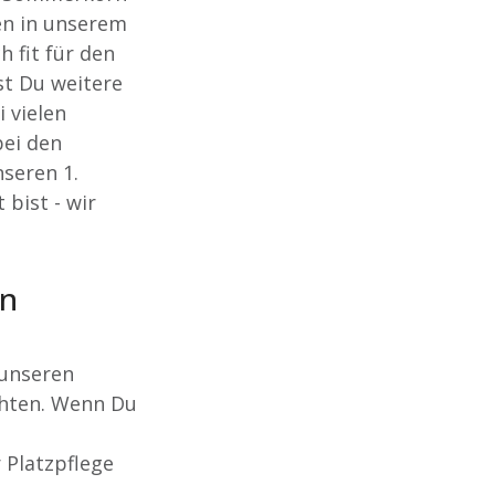
en in unserem
 fit für den
st Du weitere
 vielen
bei den
seren 1.
bist - wir
ln
 unseren
chten. Wenn Du
 Platzpflege