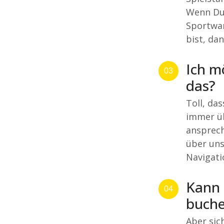
Wenn Du 
Sportwar
bist, da
Ich m
03
das?
Toll, da
immer ü
ansprech
über uns
Navigati
Kann 
04
buch
Aber sic