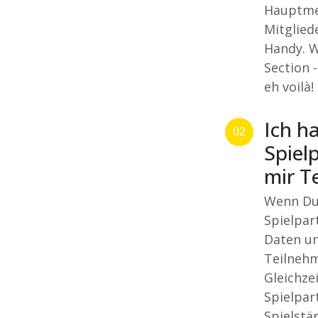
Hauptmen
Mitglied
Handy. W
Section 
eh voilà!
Ich h
02
Spiel
mir Te
Wenn Du 
Spielpar
Daten un
Teilnehm
Gleichze
Spielpar
Spielstä