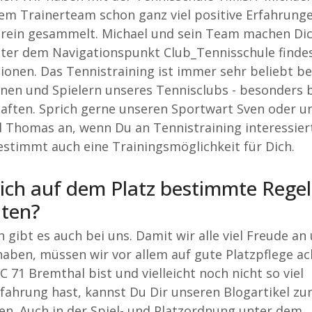
em Trainerteam schon ganz viel positive Erfahrung
rein gesammelt. Michael und sein Team machen Dich
nter dem Navigationspunkt Club_Tennisschule finde
ionen. Das Tennistraining ist immer sehr beliebt bei
nnen und Spielern unseres Tennisclubs - besonders 
ften. Sprich gerne unseren Sportwart Sven oder un
 Thomas an, wenn Du an Tennistraining interessiert 
estimmt auch eine Trainingsmöglichkeit für Dich.
ich auf dem Platz bestimmte Rege
ten?
n gibt es auch bei uns. Damit wir alle viel Freude an
haben, müssen wir vor allem auf gute Platzpflege a
C 71 Bremthal bist und vielleicht noch nicht so viel
fahrung hast, kannst Du Dir unseren Blogartikel zur
en. Auch in der Spiel- und Platzordnung unter dem