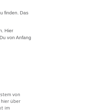
zu finden. Das
n. Hier
 Du von Anfang
ystem von
 hier über
kt im