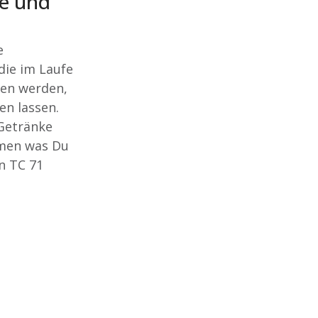
ke und
e
die im Laufe
ten werden,
en lassen.
Getränke
hmen was Du
n TC 71