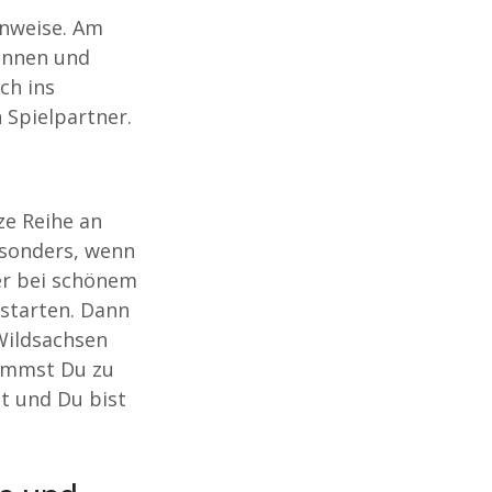
inweise. Am
rinnen und
ch ins
 Spielpartner.
ze Reihe an
esonders, wenn
er bei schönem
 starten. Dann
Wildsachsen
kommst Du zu
t und Du bist