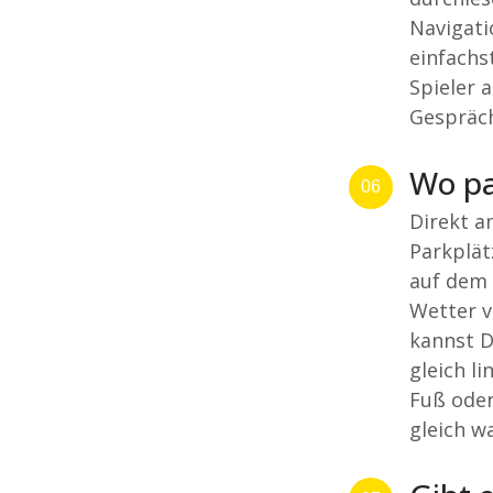
Navigati
einfachs
Spieler 
Gespräch
Wo pa
06
Direkt a
Parkplät
auf dem 
Wetter v
kannst D
gleich l
Fuß oder
gleich wa