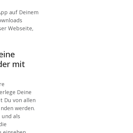
 App auf Deinem
Downloads
ser Webseite,
eine
der mit
re
erlege Deine
t Du von allen
unden werden.
 und als
die
 einsehen.